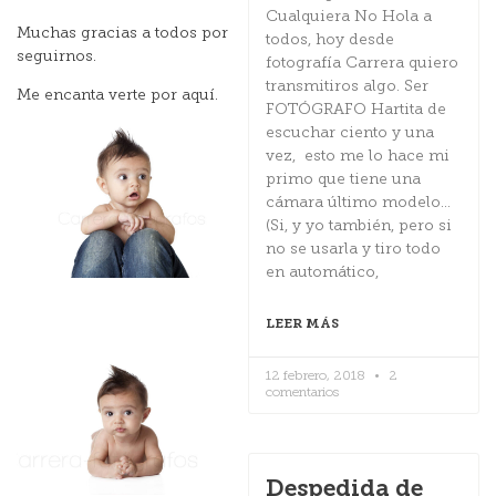
Cualquiera No Hola a
Muchas gracias a todos por
todos, hoy desde
seguirnos.
fotografía Carrera quiero
transmitiros algo. Ser
Me encanta verte por aquí.
FOTÓGRAFO Hartita de
escuchar ciento y una
vez, esto me lo hace mi
primo que tiene una
cámara último modelo…
(Si, y yo también, pero si
no se usarla y tiro todo
en automático,
LEER MÁS
12 febrero, 2018
2
comentarios
Despedida de